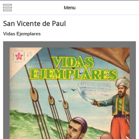
Mision de San Juan Bautista
Informacion General de la Mission
Menu
San Vicente de Paul
Vidas Ejemplares