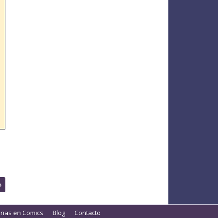
»
orias en Comics
Blog
Contacto