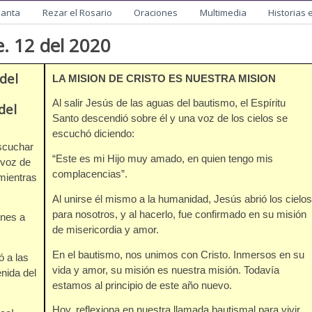
utista
Santa
Rezar el Rosario
Oraciones
Multimedia
Historias 
. 12 del 2020
del
LA MISION DE CRISTO ES NUESTRA MISION
Al salir Jesús de las aguas del bautismo, el Espíritu
del
Santo descendió sobre él y una voz de los cielos se
escuchó diciendo:
scuchar
“Este es mi Hijo muy amado, en quien tengo mis
 voz de
complacencias”.
mientras
Al unirse él mismo a la humanidad, Jesús abrió los cielos
para nosotros, y al hacerlo, fue confirmado en su misión
enes a
de misericordia y amor.
En el bautismo, nos unimos con Cristo. Inmersos en su
ó a las
vida y amor, su misión es nuestra misión. Todavía
nida del
estamos al principio de este año nuevo.
Hoy, reflexiona en nuestra llamada bautismal para vivir