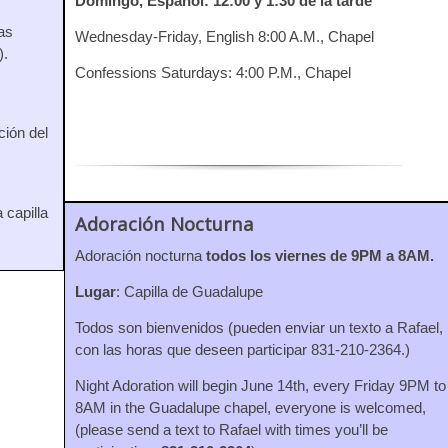
Domingo, Español: 12:00 y 1:30 de la tarde
as
Wednesday-Friday, English 8:00 A.M., Chapel
).
Confessions Saturdays: 4:00 P.M., Chapel
ción del
 capilla
Adoración Nocturna
Adoración nocturna
todos los viernes de 9PM a 8AM.
Lugar
: Capilla de Guadalupe
Todos son bienvenidos (pueden enviar un texto a Rafael,
con las horas que deseen participar 831-210-2364.)
Night Adoration will begin June 14th, every Friday 9PM to
8AM in the Guadalupe chapel, everyone is welcomed,
(please send a text to Rafael with times you’ll be