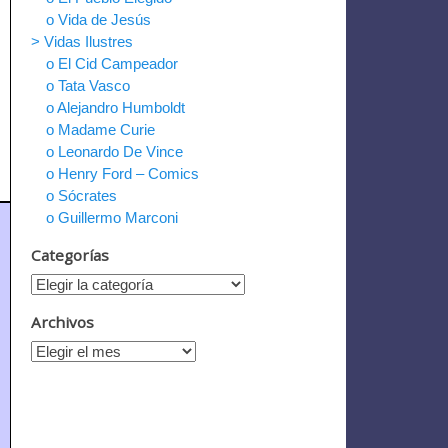
o Vida de Jesús
> Vidas Ilustres
o El Cid Campeador
o Tata Vasco
o Alejandro Humboldt
o Madame Curie
o Leonardo De Vince
o Henry Ford – Comics
o Sócrates
o Guillermo Marconi
Categorías
Archivos