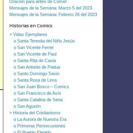
Oración para antes de Comer
Mensajes de la Semana: Marzo 5 del 2023
Mensajes de la Semana: Febrero 26 del 2023
Historias en Comics
> Vidas Ejemplares
o Santa Teresita del Niño Jesús
o San Vicente Ferrer
o San Vicente de Paul
o Santa Rita de Casia
o San Antonio de Padua
o Santo Domingo Savio
o Santa Rosa de Lima
o San Juan Bosco – Comics
o San Francisco de Asís
o Santa Catalina de Sena
o San Agustín
> Historia del Cristianismo
o La Aurora de Nuestra Era
o Primeras Persecusiones
o El Pueblo Elegido