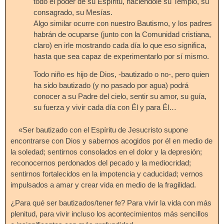
todo el poder de su Espíritu, haciéndole su Templo, su
consagrado, su Mesías.
Algo similar ocurre con nuestro Bautismo, y los padres
habrán de ocuparse (junto con la Comunidad cristiana,
claro) en irle mostrando cada día lo que eso significa,
hasta que sea capaz de experimentarlo por sí mismo.
Todo niño es hijo de Dios, -bautizado o no-, pero quien
ha sido bautizado (y no pasado por agua) podrá
conocer a su Padre del cielo, sentir su amor, su guía,
su fuerza y vivir cada día con Él y para Él…
«Ser bautizado con el Espíritu de Jesucristo supone
encontrarse con Dios y sabernos acogidos por él en medio de
la soledad; sentirnos consolados en el dolor y la depresión;
reconocernos perdonados del pecado y la mediocridad;
sentirnos fortalecidos en la impotencia y caducidad; vernos
impulsados a amar y crear vida en medio de la fragilidad.
¿Para qué ser bautizados/tener fe? Para vivir la vida con más
plenitud, para vivir incluso los acontecimientos más sencillos