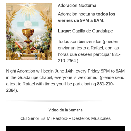
Adoración Nocturna
Adoración nocturna
todos los
viernes de 9PM a 8AM.
Lugar
: Capilla de Guadalupe
Todos son bienvenidos (pueden
enviar un texto a Rafael, con las
horas que deseen participar 831-
210-2364.)
Night Adoration will begin June 14th, every Friday 9PM to 8AM
in the Guadalupe chapel, everyone is welcomed, (please send
a text to Rafael with times you’ll be participating
831-210-
2364
).
Video de la Semana
«El Señor Es Mi Pastor» – Destellos Musicales