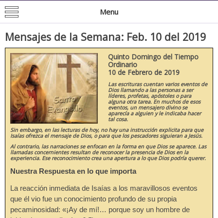
Mision de San Juan Bautista
Informacion General de la Mission
Menu
Mensajes de la Semana: Feb. 10 del 2019
Quinto Domingo del Tiempo
Ordinario
10 de Febrero de 2019
Las escrituras cuentan varios eventos de
Dios llamando a las personas a ser
líderes, profetas, apóstoles o para
alguna otra tarea. En muchos de esos
eventos, un mensajero divino se
aparecía a alguien y le indicaba hacer
tal cosa.
Sin embargo, en las lecturas de hoy, no hay una instrucción explicita para que
Isaías ofrezca el mensaje de Dios, o para que los pescadores siguieran a Jesús.
Al contrario, las narraciones se enfocan en la forma en que Dios se aparece. Las
llamadas concernientes resultan de reconocer la presencia de Dios en la
experiencia. Ese reconocimiento crea una apertura a lo que Dios podría querer.
Nuestra Respuesta en lo que importa
La reacción inmediata de Isaías a los maravillosos eventos
que él vio fue un conocimiento profundo de su propia
pecaminosidad: «¡Ay de mí!… porque soy un hombre de