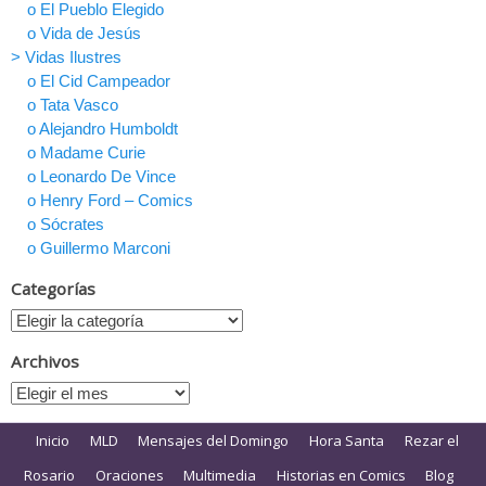
o El Pueblo Elegido
o Vida de Jesús
> Vidas Ilustres
o El Cid Campeador
o Tata Vasco
o Alejandro Humboldt
o Madame Curie
o Leonardo De Vince
o Henry Ford – Comics
o Sócrates
o Guillermo Marconi
Categorías
Archivos
Inicio
MLD
Mensajes del Domingo
Hora Santa
Rezar el
Rosario
Oraciones
Multimedia
Historias en Comics
Blog