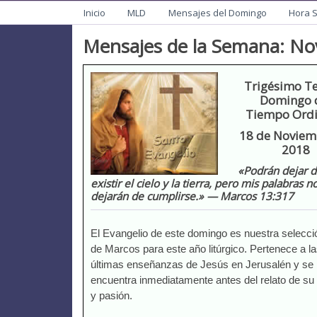
Menu
Mision de San Juan Ba
Informacion General de la Mission
Inicio
MLD
Mensajes del Domingo
Hora 
Mensajes de la Semana: Nov
Trigésimo T
Domingo 
Tiempo Ordi
18 de Noviem
2018
«
Podrán dejar 
existir el cielo y la tierra, pero mis palabras n
dejarán de cumplirse.» — Marcos 13:317
El Evangelio de este domingo es nuestra selecció
de Marcos para este año litúrgico. Pertenece a l
últimas enseñanzas de Jesús en Jerusalén y se
encuentra inmediatamente antes del relato de su 
y pasión.