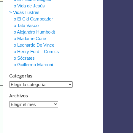
o Vida de Jesús
> Vidas Ilustres
o El Cid Campeador
o Tata Vasco
o Alejandro Humboldt
o Madame Curie
o Leonardo De Vince
o Henry Ford – Comics
o Sócrates
o Guillermo Marconi
Categorías
Archivos