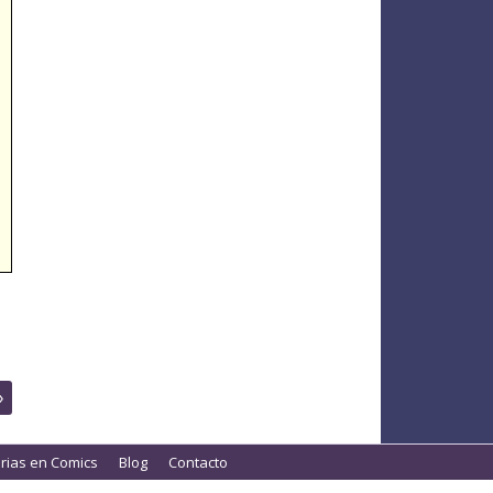
»
orias en Comics
Blog
Contacto