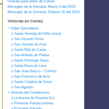
Oración para antes de Comer
Mensajes de la Semana: Marzo 5 del 2023
Mensajes de la Semana: Febrero 26 del 2023
Historias en Comics
> Vidas Ejemplares
o Santa Teresita del Niño Jesús
o San Vicente Ferrer
o San Vicente de Paul
o Santa Rita de Casia
o San Antonio de Padua
o Santo Domingo Savio
o Santa Rosa de Lima
o San Juan Bosco – Comics
o San Francisco de Asís
o Santa Catalina de Sena
o San Agustín
> Historia del Cristianismo
o La Aurora de Nuestra Era
o Primeras Persecusiones
o El Pueblo Elegido