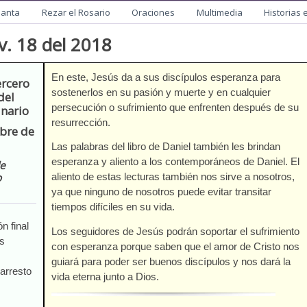
utista
Santa
Rezar el Rosario
Oraciones
Multimedia
Historias 
. 18 del 2018
En este, Jesús da a sus discípulos esperanza para
ercero
sostenerlos en su pasión y muerte y en cualquier
del
persecución o sufrimiento que enfrenten después de su
nario
resurrección.
bre de
Las palabras del libro de Daniel también les brindan
esperanza y aliento a los contemporáneos de Daniel. El
de
o
aliento de estas lecturas también nos sirve a nosotros,
ya que ninguno de nosotros puede evitar transitar
tiempos difíciles en su vida.
n final
Los seguidores de Jesús podrán soportar el sufrimiento
as
con esperanza porque saben que el amor de Cristo nos
guiará para poder ser buenos discípulos y nos dará la
arresto
vida eterna junto a Dios.