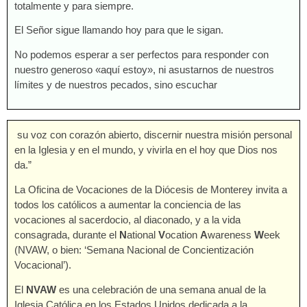
totalmente y para siempre.
El Señor sigue llamando hoy para que le sigan.
No podemos esperar a ser perfectos para responder con
nuestro generoso «aquí estoy», ni asustarnos de nuestros
límites y de nuestros pecados, sino escuchar
su voz con corazón abierto, discernir nuestra misión personal
en la Iglesia y en el mundo, y vivirla en el hoy que Dios nos
da.”
La Oficina de Vocaciones de la Diócesis de Monterey invita a
todos los católicos a aumentar la conciencia de las
vocaciones al sacerdocio, al diaconado, y a la vida
consagrada, durante el
N
ational
V
ocation
A
wareness
W
eek
(NVAW, o bien: ‘Semana Nacional de Concientización
Vocacional’).
El
NVAW
es una celebración de una semana anual de la
Iglesia Católica en los Estados Unidos dedicada a la