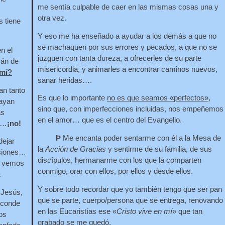
me sentía culpable de caer en las mismas cosas una y
otra vez.
s tiene
Y eso me ha enseñado a ayudar a los demás a que no
se machaquen por sus errores y pecados, a que no se
n el
juzguen con tanta dureza, a ofrecerles de su parte
rán de
misericordia, y animarles a encontrar caminos nuevos,
mí?
sanar heridas….
an tanto
Es que lo importante
no es que seamos «perfectos»
,
hayan
sino que, con imperfecciones incluidas, nos empeñemos
as
en el amor… que es el centro del Evangelio.
e…
¡no!
Þ
Me encanta poder sentarme con él a la Mesa de
dejar
la
Acción de Gracias
y sentirme de su familia, de sus
nsiones…
discípulos, hermanarme con los que la comparten
o vemos
conmigo, orar con ellos, por ellos y desde ellos.
.
Y sobre todo recordar que yo también tengo que ser pan
 Jesús,
que se parte, cuerpo/persona que se entrega, renovando
esconde
en las Eucaristías ese «
Cristo vive en mí
» que tan
os
grabado se me quedó.