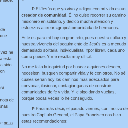
enfade.
Þ
El Jesús que yo vivo y «digo» con mi vida es un
creador de comunidad
. Él no quiso recorrer su camino
misionero en solitario, y dedicó mucha atención y
esfuerzos a crear «grupo/comunidad» de hermanos.
 de
 que
Este es para mí hoy un gran reto, pues nuestra cultura y
nuestra vivencia del seguimiento de Jesús es a menudo
demasiado solitaria, individualista, «por libre», cada uno
vez he
como puede. Y me resulta muy difícil.
a esta
ha sido
No me falta la inquietud por buscar a quienes deseen,
con
necesiten, busquen compartir vida y fe con otros. No sé
cuáles serían hoy los caminos más adecuados para
convocar, ilusionar, contagiar ganas de construir
ara
comunidades de fe y vida. Y le sigo dando vueltas,
porque pocas veces lo he conseguido.
 nota de
unas
Þ
Para más decir, el pasado viernes, con motivo de
nuestro Capítulo General, el Papa Francisco nos hizo
estas recomendaciones:
ue
no lo