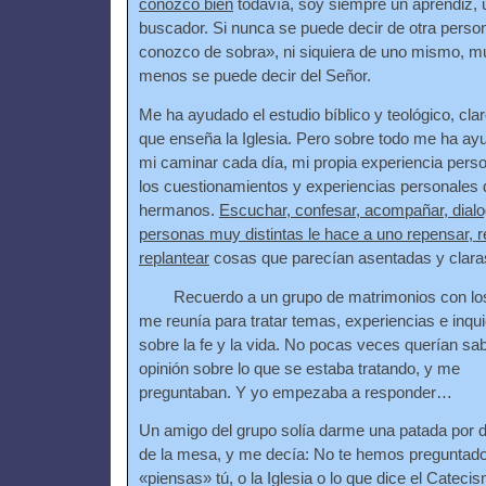
conozco bien
todavía, soy siempre un aprendiz, 
buscador. Si nunca se puede decir de otra perso
conozco de sobra», ni siquiera de uno mismo, 
menos se puede decir del Señor.
Me ha ayudado el estudio bíblico y teológico, clar
que enseña la Iglesia. Pero sobre todo me ha ay
mi caminar cada día, mi propia experiencia pers
los cuestionamientos y experiencias personales 
hermanos.
Escuchar, confesar, acompañar, dial
personas muy distintas le hace a uno repensar, r
replantear
cosas que parecían asentadas y clara
Recuerdo a un grupo de matrimonios con lo
me reunía para tratar temas, experiencias e inq
sobre la fe y la vida. No pocas veces querían sa
opinión sobre lo que se estaba tratando, y me
preguntaban. Y yo empezaba a responder…
Un amigo del grupo solía darme una patada por 
de la mesa, y me decía: No te hemos preguntado
«piensas» tú, o la Iglesia o lo que dice el Cateci