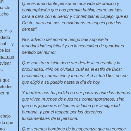
un
Que es importante pensar en una vida de oración y
na «te
contemplación que nos permita hablar, como amigos,
mucho
cara a cara con el Señor y contemplar el Espejo, que es
Cristo, para que nos convirtamos en espejo para los
demás”.
o. Y lo
udado
Nos advirtió del enorme riesgo que supone la
onal… y
mundanidad espiritual y en la necesidad de guardar el
de los
sentido del humor.
ogar con
Que nuestra misión debe ser desde la cercanía y la
evisar,
proximidad. «No os olvidéis cuál es el estilo de Dios:
s.
proximidad, compasión y ternura. Así actuó Dios desde
s que
que eligió a su pueblo hasta el día de hoy.
uietudes
Y también nos ha pedido no ser pasivos ante los dramas
ber mi
que viven muchos de nuestros contemporáneos, sino
que nos juguemos el tipo en la lucha por la dignidad
humana, y por el respeto por los derechos
debajo
fundamentales de la persona.
 lo que
Que seamos hombres de la esperanza que no conoce
smo.