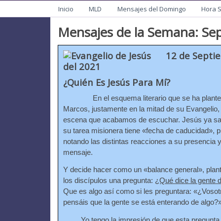
Menu
Mision de San Juan Ba
Informacion General de la Mission
Inicio
MLD
Mensajes del Domingo
Hora 
Mensajes de la Semana: Se
12 de Septi
del 2021
¿Quién Es Jesús Para Mí?
En el esquema literario que se ha plante
Marcos, justamente en la mitad de su Evangelio, 
escena que acabamos de escuchar. Jesús ya s
su tarea misionera tiene «fecha de caducidad», 
notando las distintas reacciones a su presencia 
mensaje.
Y decide hacer como un «balance general», plan
los discípulos una pregunta:
¿Qué dice la gente 
Que es algo así como si les preguntara: «¿Vosot
pensáis que la gente se está enterando de algo?»
Yo tengo la impresión de que esta pregunta 