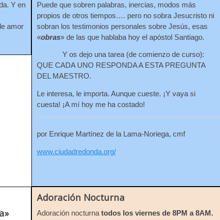
Puede que sobren palabras, inercias, modos más
ida. Y en
propios de otros tiempos…. pero no sobra Jesucristo ni
sobran los testimonios personales sobre Jesús, esas
de amor
«
obras
» de las que hablaba hoy el apóstol Santiago.
Y os dejo una tarea (de comienzo de curso):
QUE CADA UNO RESPONDA A ESTA PREGUNTA
DEL MAESTRO.
Le interesa, le importa. Aunque cueste. ¡Y vaya si
cuesta! ¡A mí hoy me ha costado!
por Enrique Martínez de la Lama-Noriega, cmf
www.ciudadredonda.org/
Adoración Nocturna
a»
Adoración nocturna
todos los viernes de 8PM a 8AM.