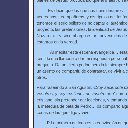
planes de Jesús, provocando que el Maestro se 
Es decir: que los que nos consideramos
«cercanos», compañeros, y discípulos de Jesús
tenemos el serio peligro de no captar el auténtico
proyecto, las pretensiones, la identidad de Jesús
Nazareth… y sin embargo estar convencidos de
estamos en la verdad.
Al meditar esta escena evangélica… esta 
sentido una llamada a dar mi respuesta personal 
pregunta. Da un cierto pudor, pero la fe siempre 
un asunto de compartir, de contrastar, de vivirla 
otros.
Parafraseando a San Agustín: «
Soy sacerdote p
vosotros, y soy cristiano con vosotros
». Y como
cristiano, sin pretender dar lecciones, y tomando
la metedura de pata de Pedro… os comparto alg
cosas de las que digo y vivo:
Þ
Lo primero de todo es la convicción de q