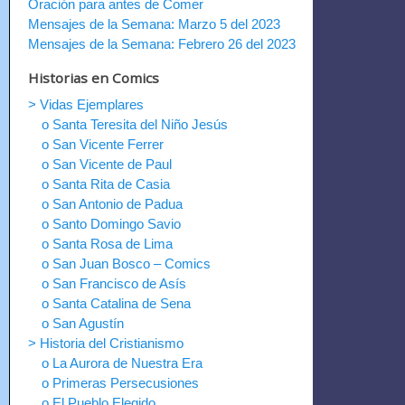
Oración para antes de Comer
Mensajes de la Semana: Marzo 5 del 2023
Mensajes de la Semana: Febrero 26 del 2023
Historias en Comics
> Vidas Ejemplares
o Santa Teresita del Niño Jesús
o San Vicente Ferrer
o San Vicente de Paul
o Santa Rita de Casia
o San Antonio de Padua
o Santo Domingo Savio
o Santa Rosa de Lima
o San Juan Bosco – Comics
o San Francisco de Asís
o Santa Catalina de Sena
o San Agustín
> Historia del Cristianismo
o La Aurora de Nuestra Era
o Primeras Persecusiones
o El Pueblo Elegido