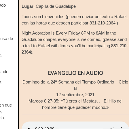
ado
Lugar
: Capilla de Guadalupe
Todos son bienvenidos (pueden enviar un texto a Rafael,
con las horas que deseen participar 831-210-2364.)
Night Adoration Is Every Friday 8PM to 8AM in the
ausa de
Guadalupe chapel, everyone is welcomed, (please send
a text to Rafael with times you’ll be participating
831-210-
2364
).
a
EVANGELIO EN AUDIO
ando.
a
Domingo de la 24ª Semana del Tiempo Ordinario – Ciclo
B
12 septiembre, 2021
Marcos 8,27-35: «Tú eres el Mesías. . . El Hijo del
 en que
hombre tiene que padecer mucho.»
,
do.