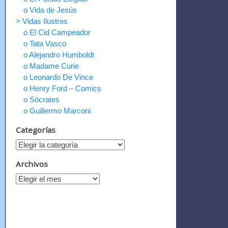
o Vida de Jesús
> Vidas Ilustres
o El Cid Campeador
o Tata Vasco
o Alejandro Humboldt
o Madame Curie
o Leonardo De Vince
o Henry Ford – Comics
o Sócrates
o Guillermo Marconi
Categorías
Archivos