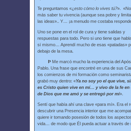
Te preguntamos «¿
esto cómo lo vives tú?
». «No
más saber tu vivencia (aunque sea pobre y limit
las ideas».. Y… ¡a menudo me costaba responde
Uno se pone en el rol de cura y tiene salidas y
respuestas para todo. Pero si uno tiene que habl
sí mismo… Aprendí mucho de esas «patadas» p
debajo de la mesa.
Þ
Me marcó mucho la experiencia del Após
Pablo. Una frase que encontré en una de sus Ca
los comienzos de mi formación como seminaris
grabó muy dentro: «
Ya no soy yo el que vive, s
es Cristo quien vive en mí… y vivo de la fe en 
de Dios que me amó y se entregó por mí
».
Sentí que había ahí una clave «para mí». Era el r
descubrir una Presencia interior que me acompa
quiere ir tomando posesión de todos los aspecto
vida… de modo que Él pueda actuar a través de 