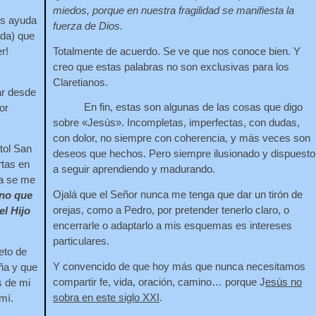
miedos, porque en nuestra fragilidad se manifiesta la
s ayuda
fuerza de Dios.
ada) que
Totalmente de acuerdo. Se ve que nos conoce bien. Y
r!
creo que estas palabras no son exclusivas para los
Claretianos.
ar desde
En fin, estas son algunas de las cosas que digo
or
sobre «Jesús». Incompletas, imperfectas, con dudas,
con dolor, no siempre con coherencia, y más veces son
tol San
deseos que hechos. Pero siempre ilusionado y dispuesto
rtas en
a seguir aprendiendo y madurando.
ta se me
Ojalá que el Señor nunca me tenga que dar un tirón de
ino que
orejas, como a Pedro, por pretender tenerlo claro, o
el Hijo
encerrarle o adaptarlo a mis esquemas es intereses
particulares.
eto de
Y convencido de que hoy más que nunca necesitamos
ña y que
compartir fe, vida, oración, camino… porque J
esús no
s de mi
sobra en este siglo XXI
.
mí.