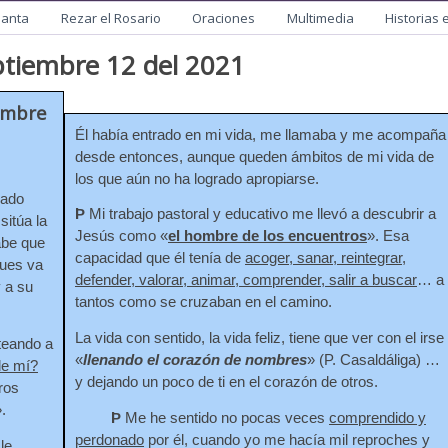
utista
Santa
Rezar el Rosario
Oraciones
Multimedia
Historias 
ptiembre 12 del 2021
embre
Él había entrado en mi vida, me llamaba y me acompaña
desde entonces, aunque queden ámbitos de mi vida de
los que aún no ha logrado apropiarse.
ado
Þ
Mi trabajo pastoral y educativo me llevó a descubrir a
sitúa la
Jesús como «
el hombre de los encuentros
». Esa
abe que
capacidad que él tenía de
acoger, sanar, reintegrar,
pues va
defender, valorar, animar, comprender, salir a buscar
… a
y a su
tantos como se cruzaban en el camino.
La vida con sentido, la vida feliz, tiene que ver con el irse
teando a
«
llenando el corazón de nombres
» (P. Casaldáliga) …
de mí?
y dejando un poco de ti en el corazón de otros.
ros
.
Þ
Me he sentido no pocas veces
comprendido y
perdonado
por él, cuando yo me hacía mil reproches y
le