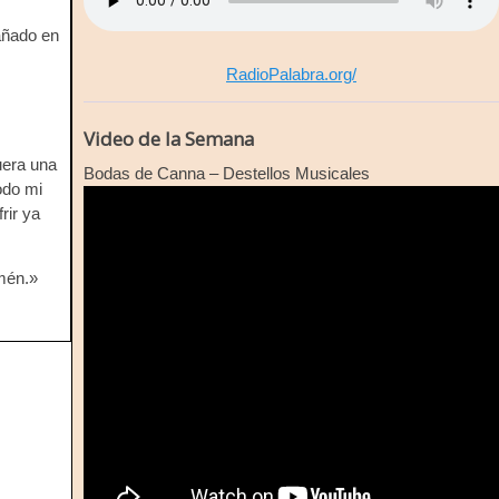
añado en
RadioPalabra.org/
Video de la Semana
uera una
Bodas de Canna – Destellos Musicales
odo mi
rir ya
Amén.»