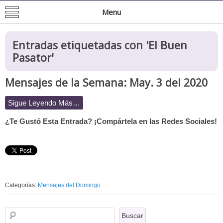
Mision de San Juan Bautista
Informacion General de la Mission
Menu
Entradas etiquetadas con '
El Buen
Pasator
'
Mensajes de la Semana: May. 3 del 2020
Sigue Leyendo Más…
¿Te Gustó Esta Entrada? ¡Compártela en las Redes Sociales!
Categorías:
Mensajes del Domingo