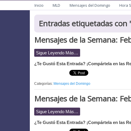
Menu
Mision de San Juan Ba
Informacion General de la Mission
Inicio
MLD
Mensajes del Domingo
Hora 
Entradas etiquetadas con '
Mensajes de la Semana: Feb
Sigue Leyendo Más…
¿Te Gustó Esta Entrada? ¡Compártela en las Re
Categorías:
Mensajes del Domingo
Mensajes de la Semana: Feb
Sigue Leyendo Más…
¿Te Gustó Esta Entrada? ¡Compártela en las Re