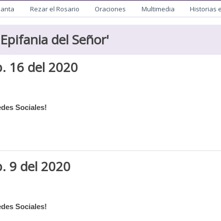
utista
Santa
Rezar el Rosario
Oraciones
Multimedia
Historias 
Epifania del Señor
'
. 16 del 2020
des Sociales!
. 9 del 2020
des Sociales!