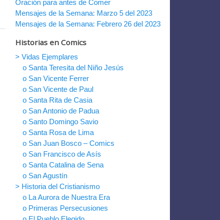
Oración para antes de Comer
Mensajes de la Semana: Marzo 5 del 2023
Mensajes de la Semana: Febrero 26 del 2023
Historias en Comics
> Vidas Ejemplares
o Santa Teresita del Niño Jesús
o San Vicente Ferrer
o San Vicente de Paul
o Santa Rita de Casia
o San Antonio de Padua
o Santo Domingo Savio
o Santa Rosa de Lima
o San Juan Bosco – Comics
o San Francisco de Asís
o Santa Catalina de Sena
o San Agustín
> Historia del Cristianismo
o La Aurora de Nuestra Era
o Primeras Persecusiones
o El Pueblo Elegido