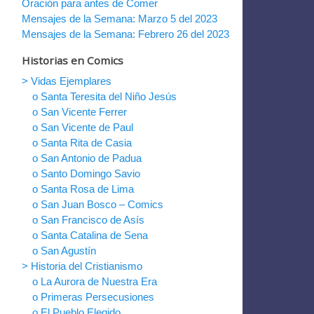
Oración para antes de Comer
Mensajes de la Semana: Marzo 5 del 2023
Mensajes de la Semana: Febrero 26 del 2023
Historias en Comics
> Vidas Ejemplares
o Santa Teresita del Niño Jesús
o San Vicente Ferrer
o San Vicente de Paul
o Santa Rita de Casia
o San Antonio de Padua
o Santo Domingo Savio
o Santa Rosa de Lima
o San Juan Bosco – Comics
o San Francisco de Asís
o Santa Catalina de Sena
o San Agustín
> Historia del Cristianismo
o La Aurora de Nuestra Era
o Primeras Persecusiones
o El Pueblo Elegido