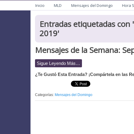
Menu
Mision de San Juan Ba
Informacion General de la Mission
Inicio
MLD
Mensajes del Domingo
Hora 
Entradas etiquetadas con '
2019
'
Mensajes de la Semana: Sep
Sigue Leyendo Más…
¿Te Gustó Esta Entrada? ¡Compártela en las Re
Categorías:
Mensajes del Domingo