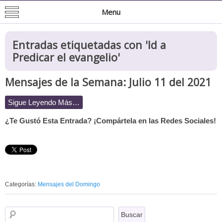
Mision de San Juan Bautista
Informacion General de la Mission
Menu
Entradas etiquetadas con '
Id a
Predicar el evangelio
'
Mensajes de la Semana: Julio 11 del 2021
Sigue Leyendo Más…
¿Te Gustó Esta Entrada? ¡Compártela en las Redes Sociales!
Categorías:
Mensajes del Domingo