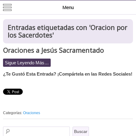
Mision de San Juan Bautista
Informacion General de la Mission
Menu
Entradas etiquetadas con '
Oracion por
los Sacerdotes
'
Oraciones a Jesús Sacramentado
Sigue Leyendo Más…
¿Te Gustó Esta Entrada? ¡Compártela en las Redes Sociales!
Categorías:
Oraciones