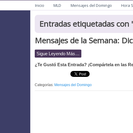
Menu
Mision de San Juan Ba
Informacion General de la Mission
Inicio
MLD
Mensajes del Domingo
Hora 
Entradas etiquetadas con '
Mensajes de la Semana: Dic
Sigue Leyendo Más…
¿Te Gustó Esta Entrada? ¡Compártela en las Re
Categorías:
Mensajes del Domingo