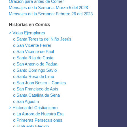
Oración para antes de Comer
Mensajes de la Semana: Marzo 5 del 2023
Mensajes de la Semana: Febrero 26 del 2023
Historias en Comics
> Vidas Ejemplares
o Santa Teresita del Niño Jesús
o San Vicente Ferrer
o San Vicente de Paul
o Santa Rita de Casia
o San Antonio de Padua
o Santo Domingo Savio
o Santa Rosa de Lima
o San Juan Bosco – Comics
o San Francisco de Asís
o Santa Catalina de Sena
o San Agustín
> Historia del Cristianismo
o La Aurora de Nuestra Era
o Primeras Persecusiones
o El Pueblo Elegido