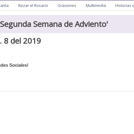
utista
Santa
Rezar el Rosario
Oraciones
Multimedia
Historias 
Segunda Semana de Adviento
'
. 8 del 2019
des Sociales!