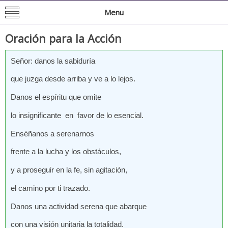
Mision de San Juan Bautista
Informacion General de la Mission
Menu
Oración para la Acción
Señor: danos la sabiduría
que juzga desde arriba y ve a lo lejos.
Danos el espíritu que omite
lo insignificante en favor de lo esencial.
Enséñanos a serenarnos
frente a la lucha y los obstáculos,
y a proseguir en la fe, sin agitación,
el camino por ti trazado.
Danos una actividad serena que abarque
con una visión unitaria la totalidad.