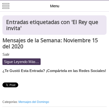
Mision de San Juan Bautista
Informacion General de la Mission
Menu
Entradas etiquetadas con '
El Rey que
invita
'
Mensajes de la Semana: Noviembre 15
del 2020
Salir
Sigue Leyendo Más…
¿Te Gustó Esta Entrada? ¡Compártela en las Redes Sociales!
Categorías:
Mensajes del Domingo